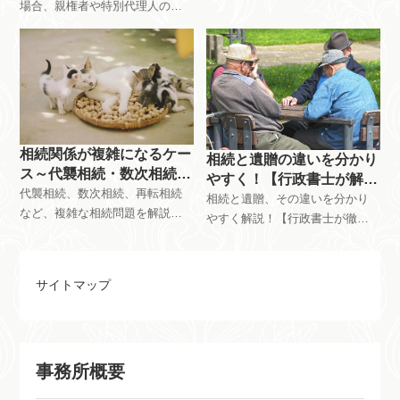
場合、親権者や特別代理人の選
て、分かりやすく解説、養子縁
任など、通常の相続手続きに加
組に関する疑問を解消し、最適
えて特別な配慮が必要です。特
な選択をサポートします。愛媛
別代理人の必要性や選任方法な
県今治市で相続の相談は、行政
ど、未成年者の相続手続きを詳
書士佐伯和亮事務所まで、お気
しく解説し、未成年者の相続手
軽に無料相談をご利用くださ
続きをスムーズに進めるお手伝
い。
いをします。
相続関係が複雑になるケー
相続と遺贈の違いを分かり
ス～代襲相続・数次相続・
やすく！【行政書士が解
再転相続～
代襲相続、数次相続、再転相続
説】
相続と遺贈、その違いを分かり
など、複雑な相続問題を解説。
やすく解説！【行政書士が徹底
それぞれのケースにおける定義
解説】遺言書、相続との違い、
や発生条件、注意点などを具体
包括遺贈と特定遺贈の種類、手
例を交えてわかりやすく説明し
続きまで、行政書士が丁寧に解
サイトマップ
ます。相続トラブルを予防し、
説。相続に関する相談はお気軽
円滑な相続手続きを実現するた
に今治市の行政書士佐伯和亮事
めに、ぜひご一読ください。
務所にお問い合わせください。
まずは無料相談を！
事務所概要