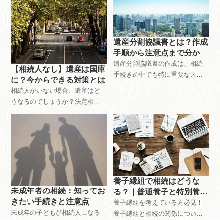
治市の行政書士がわかりやすく
相続放棄・限定承認の違い、手
解説。相続人の確定方法など、
続き、注意点などをわかりやす
相続手続きに必要な情報が満載
く解説します。愛媛県今治市で
です。愛媛県今治市で相続のご
相続に関するお悩みは、行政書
遺産分割協議書とは？作成
相談なら、行政書士佐伯和亮事
士佐伯和亮事務所へご相談くだ
手順から注意点まで分かり
務所へ。
さい。
やすく解説
遺産分割協議書の作成は、相続
【相続人なし】遺産は国庫
手続きの中でも特に重要なステ
に？今からできる対策とは
ップです。 相続が発生した際、
相続人がいない場合、遺産はど
遺産をどのように分けるかを決
うなるのでしょうか？法定相続
める遺産分割協議。その内容を
人がいない、相続放棄、欠格・
まとめた遺産分割協議書の作成
廃除など、相続人がいない場合
方法について、具体的な手順を
の財産の行方と今からできる対
踏まえて分かりやすく解説して
策、注意点などをわかりやすく
います。愛媛県今治市の相続相
解説します。愛媛県今治市で相
談は行政書士佐伯和亮事務所ま
続のご相談なら、行政書士佐伯
で。
和亮事務所へ。
養子縁組で相続はどうな
未成年者の相続：知ってお
る？｜普通養子と特別養子
きたい手続きと注意点
の違い、相続税、手続きを
養子縁組を考えている方必見！
未成年の子どもが相続人になる
解説
養子縁組と相続の関係につい