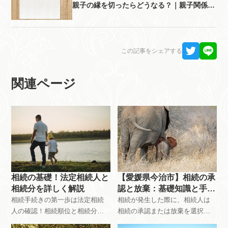
親子の縁を切ったらどうなる？｜親子関係解
消と相続権
この記事をシェアする
関連ページ
相続の基礎！法定相続人と
【愛媛県今治市】相続の承
相続分を詳しく解説
認と放棄：基礎知識と手続
きをわかりやすく解説
相続手続きの第一歩は法定相続
相続が発生した際に、相続人は
人の確認！相続順位と相続分で
相続の承認または放棄を選択す
揉めないための基礎知識を、今
る必要があります。単純承認・