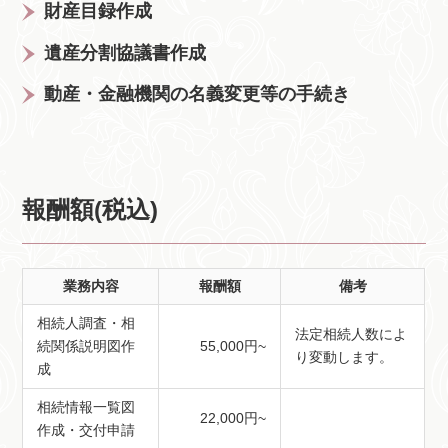
財産目録作成
遺産分割協議書作成
動産・金融機関の名義変更等の手続き
報酬額(税込)
業務内容
報酬額
備考
相続人調査・相
法定相続人数によ
続関係説明図作
55,000円~
り変動します。
成
相続情報一覧図
22,000円~
作成・交付申請