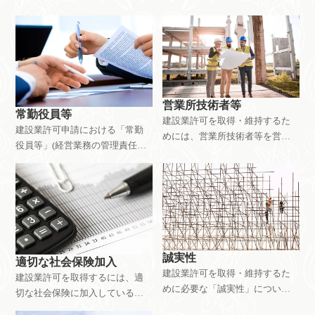
営業所技術者等
常勤役員等
建設業許可を取得・維持するた
建設業許可申請における「常勤
めには、営業所技術者等を営業
役員等」(経営業務の管理責任者)
所ごとに配置する必要がありま
の要件を分かりやすく解説。複
す。営業所技術者等の資格要件
雑な要件も専門家への相談でス
や役割、兼任の条件などを詳し
ムーズに解決！まずはお気軽に
く解説します。
お問い合わせください。
誠実性
適切な社会保険加入
建設業許可を取得・維持するた
建設業許可を取得するには、適
めに必要な「誠実性」について
切な社会保険に加入している必
解説します。不正行為・不誠実
要があります。法人・個人事業