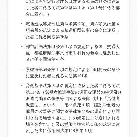
定による特定行政庁又は建築監視員の命令に違反
した者に係る同法第98条第１項（第１号に係る部
分に限る。）
宅地造成等規制法第14条第２項、第３項又は第４
項前段の規定による都道府県知事の命令に違反し
た者に係る同法第26条
都市計画法第81条第１項の規定による国土交通大
臣、都道府県知事又は市町村長の命令に違反した
者に係る同法第91条
景観法第64条第１項の規定による市町村長の命令
に違反した者に係る同法第101条
労働基準法第５条の規定に違反した者に係る同法
第117条（労働者派遣事業の適正な運営の確保及び
派遣労働者の保護等に関する法律（以下「労働者
派遣法」という。）第44条第１項（建設労働者の
雇用の改善等に関する法律第44条の規定により適
用される場合を含む。）の規定により適用される
場合を含む。）又は労働基準法第６条の規定に違
反した者に係る同法第118条第１項