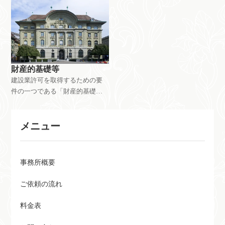
な行為の具体例や、誠実性を証
主それぞれの場合における必要
明するためのポイントをまとめ
な社会保険の種類、雇用保険の
ました。
加入条件などを解説します。
財産的基礎等
建設業許可を取得するための要
件の一つである「財産的基礎
等」について解説します。一般
建設業許可と特定建設業許可そ
メニュー
れぞれに必要な財産的基礎等に
ついて詳しく説明します。
事務所概要
ご依頼の流れ
料金表