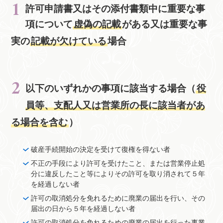
許可申請書又はその添付書類中に重要な事
項について
虚偽の記載
がある又は重要な事
実の
記載が欠けている
場合
以下のいずれかの事項に該当する場合（
役
員等、支配人又は営業所の長に該当者があ
る場合を含む
）
破産手続開始の決定を受けて復権を得ない者
不正の手段により許可を受けたこと、または営業停止処
分に違反したこと等によりその許可を取り消されて５年
を経過しない者
許可の取消処分を免れるために廃業の届出を行い、その
届出の日から５年を経過しない者
許可の取消処分を免れるための廃業の届出を行った事業