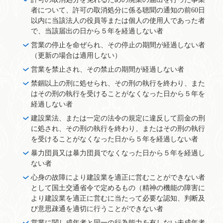
者について、許可の取消処分に係る聴聞の通知の前60日
以内に当該法人の役員等または個人の使用人であった者
で、当該届出の日から５年を経過しない者
営業の停止を命ぜられ、その停止の期間が経過しない者
（更新の場合は適用しない）
営業を禁止され、その禁止の期間が経過しない者
禁錮以上の刑に処せられ、その刑の執行を終わり、また
はその刑の執行を受けることがなくなった日から５年を
経過しない者
建設業法、または一定の法令の規定に違反して罰金の刑
に処され、その刑の執行を終わり、またはその刑の執行
を受けることがなくなった日から５年を経過しない者
暴力団員又は暴力団員でなくなった日から５年を経過し
ない者
心身の故障により建設業を適正に営むことができない者
として国土交通省令で定めるもの（精神の機能の障害に
より建設業を適正に営むに当たって必要な認知、判断及
び意思疎通を適切に行うことができない者
営業に関し成年者と同一の行為能力を有しない未成年者