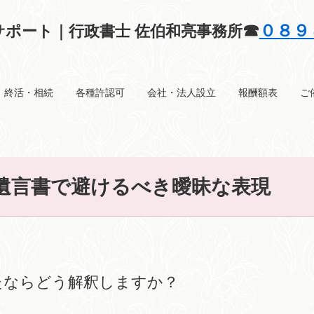
☎
０８９
ポート｜行政書士 佐伯和亮事務所
終活・相続
各種許認可
会社・法人設立
報酬額表
ご
遺言書で避けるべき曖昧な表現
たならどう解釈しますか？