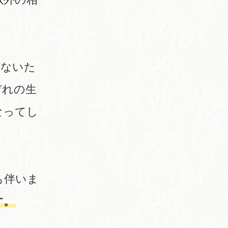
いないた
ぞれの生
なってし
も伴いま
す。