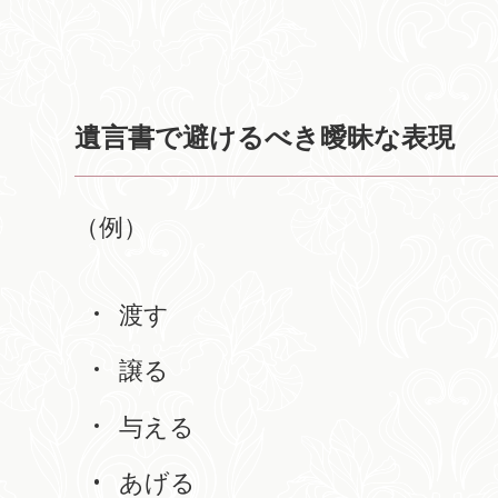
遺言書で避けるべき曖昧な表現
（例）
渡す
譲る
与える
あげる