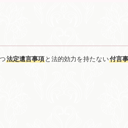
つ
法定遺言事項
と法的効力を持たない
付言
。