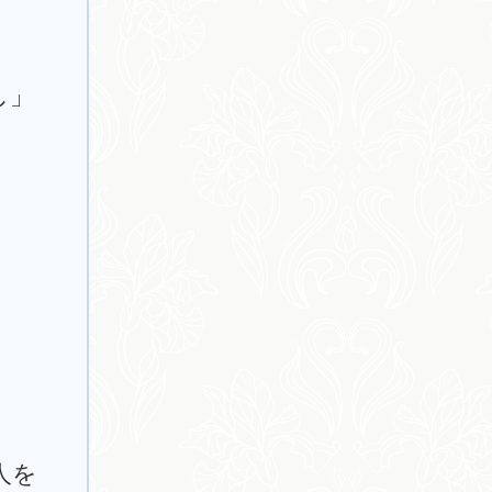
し」
人を