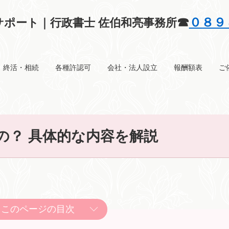
☎
０８９
ポート｜行政書士 佐伯和亮事務所
終活・相続
各種許認可
会社・法人設立
報酬額表
ご
の？ 具体的な内容を解説
このページの目次