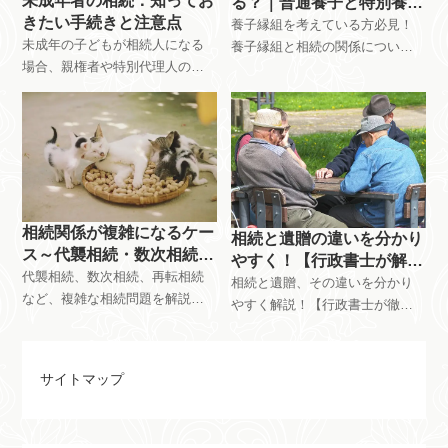
未成年者の相続：知ってお
る？｜普通養子と特別養子
きたい手続きと注意点
の違い、相続税、手続きを
養子縁組を考えている方必見！
未成年の子どもが相続人になる
解説
養子縁組と相続の関係につい
場合、親権者や特別代理人の選
て、分かりやすく解説、養子縁
任など、通常の相続手続きに加
組に関する疑問を解消し、最適
えて特別な配慮が必要です。特
な選択をサポートします。愛媛
別代理人の必要性や選任方法な
県今治市で相続の相談は、行政
ど、未成年者の相続手続きを詳
書士佐伯和亮事務所まで、お気
しく解説し、未成年者の相続手
軽に無料相談をご利用くださ
続きをスムーズに進めるお手伝
い。
いをします。
相続関係が複雑になるケー
相続と遺贈の違いを分かり
ス～代襲相続・数次相続・
やすく！【行政書士が解
再転相続～
代襲相続、数次相続、再転相続
説】
相続と遺贈、その違いを分かり
など、複雑な相続問題を解説。
やすく解説！【行政書士が徹底
それぞれのケースにおける定義
解説】遺言書、相続との違い、
や発生条件、注意点などを具体
包括遺贈と特定遺贈の種類、手
例を交えてわかりやすく説明し
続きまで、行政書士が丁寧に解
サイトマップ
ます。相続トラブルを予防し、
説。相続に関する相談はお気軽
円滑な相続手続きを実現するた
に今治市の行政書士佐伯和亮事
めに、ぜひご一読ください。
務所にお問い合わせください。