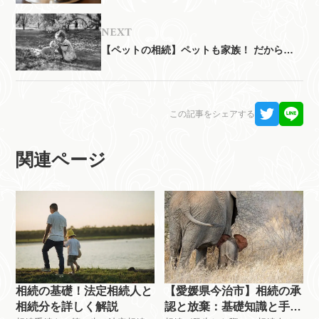
次
【ペットの相続】ペットも家族！ だから知
っておきたい相続対策
この記事をシェアする
関連ページ
相続の基礎！法定相続人と
【愛媛県今治市】相続の承
相続分を詳しく解説
認と放棄：基礎知識と手続