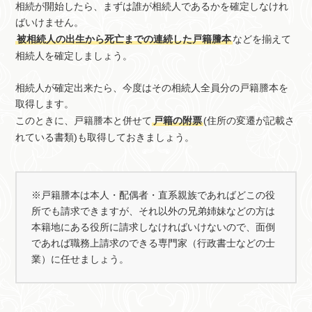
相続が開始したら、まずは誰が相続人であるかを確定しなけれ
ばいけません。
被相続人の出生から死亡までの連続した戸籍謄本
などを揃えて
相続人を確定しましょう。
相続人が確定出来たら、今度はその相続人全員分の戸籍謄本を
取得します。
このときに、戸籍謄本と併せて
戸籍の附票
(住所の変遷が記載さ
れている書類)も取得しておきましょう。
※戸籍謄本は本人・配偶者・直系親族であればどこの役
所でも請求できますが、それ以外の兄弟姉妹などの方は
本籍地にある役所に請求しなければいけないので、面倒
であれば職務上請求のできる専門家（行政書士などの士
業）に任せましょう。