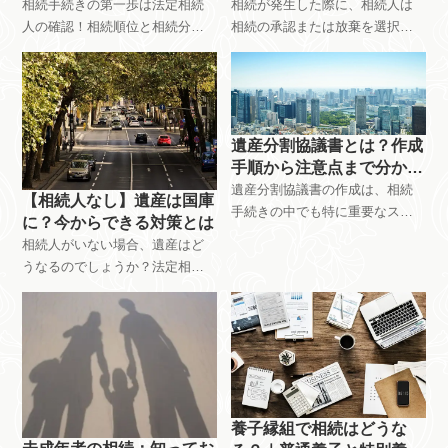
きをわかりやすく解説
相続手続きの第一歩は法定相続
相続が発生した際に、相続人は
人の確認！相続順位と相続分で
相続の承認または放棄を選択す
揉めないための基礎知識を、今
る必要があります。単純承認・
治市の行政書士がわかりやすく
相続放棄・限定承認の違い、手
解説。相続人の確定方法など、
続き、注意点などをわかりやす
相続手続きに必要な情報が満載
く解説します。愛媛県今治市で
です。愛媛県今治市で相続のご
相続に関するお悩みは、行政書
遺産分割協議書とは？作成
相談なら、行政書士佐伯和亮事
士佐伯和亮事務所へご相談くだ
手順から注意点まで分かり
務所へ。
さい。
やすく解説
遺産分割協議書の作成は、相続
【相続人なし】遺産は国庫
手続きの中でも特に重要なステ
に？今からできる対策とは
ップです。 相続が発生した際、
相続人がいない場合、遺産はど
遺産をどのように分けるかを決
うなるのでしょうか？法定相続
める遺産分割協議。その内容を
人がいない、相続放棄、欠格・
まとめた遺産分割協議書の作成
廃除など、相続人がいない場合
方法について、具体的な手順を
の財産の行方と今からできる対
踏まえて分かりやすく解説して
策、注意点などをわかりやすく
います。愛媛県今治市の相続相
解説します。愛媛県今治市で相
談は行政書士佐伯和亮事務所ま
続のご相談なら、行政書士佐伯
で。
和亮事務所へ。
養子縁組で相続はどうな