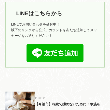
LINEはこちらから
LINEでお問い合わせを受付中！
以下のリンクから公式アカウントを友だち追加してメッ
セージをお送りください！
前
【今治市】相続で揉めないために！争族を防
ぐ方法を解説