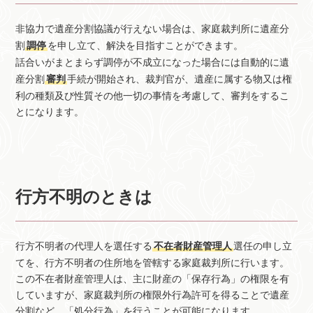
非協力で遺産分割協議が行えない場合は、家庭裁判所に遺産分
割
調停
を申し立て、解決を目指すことができます。
話合いがまとまらず調停が不成立になった場合には自動的に遺
産分割
審判
手続が開始され、裁判官が、遺産に属する物又は権
利の種類及び性質その他一切の事情を考慮して、審判をするこ
とになります。
行方不明のときは
行方不明者の代理人を選任する
不在者財産管理人
選任の申し立
てを、行方不明者の住所地を管轄する家庭裁判所に行います。
この不在者財産管理人は、主に財産の「保存行為」の権限を有
していますが、家庭裁判所の権限外行為許可を得ることで遺産
分割など、「処分行為」を行うことが可能になります。