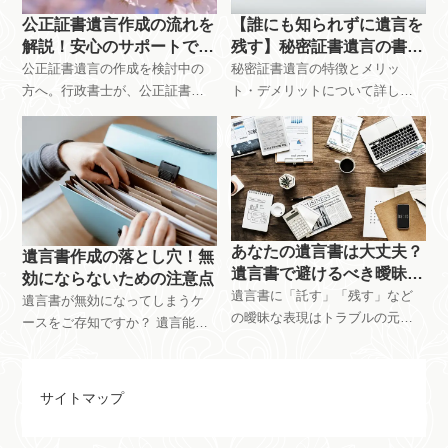
ぜひご覧ください。
ます。
公正証書遺言作成の流れを
【誰にも知られずに遺言を
解説！安心のサポートで相
残す】秘密証書遺言の書き
続対策
方
公正証書遺言の作成を検討中の
秘密証書遺言の特徴とメリッ
方へ。行政書士が、公正証書遺
ト・デメリットについて詳しく
言の作成依頼から完了までの流
解説。プライバシーを保ちなが
れを丁寧に解説します。無料相
ら作成できる秘密証書遺言の手
談も受付中ですので、安心して
続きや注意点を説明します。行
お任せください。相続対策、遺
政書士佐伯和亮事務所の遺言書
言書作成でお悩みの方はぜひお
作成サポートで、安心して遺言
問い合わせください。
書を作成しましょう。
あなたの遺言書は大丈夫？
遺言書作成の落とし穴！無
遺言書で避けるべき曖昧な
効にならないための注意点
表現
遺言書に「託す」「残す」など
遺言書が無効になってしまうケ
の曖昧な表現はトラブルの元！
ースをご存知ですか？ 遺言能力
遺言書で避けるべき曖昧な表現
の欠如、作成時の瑕疵、法律的
など、遺言書作成のポイントを
要件の欠如、公序良俗違反な
行政書士が分かりやすく解説し
ど、遺言書が無効になる原因は
サイトマップ
ます。正しい書き方を知り、相
様々です。 当事務所では、遺言
続トラブルを未然に防いであな
書作成の専門家である行政書士