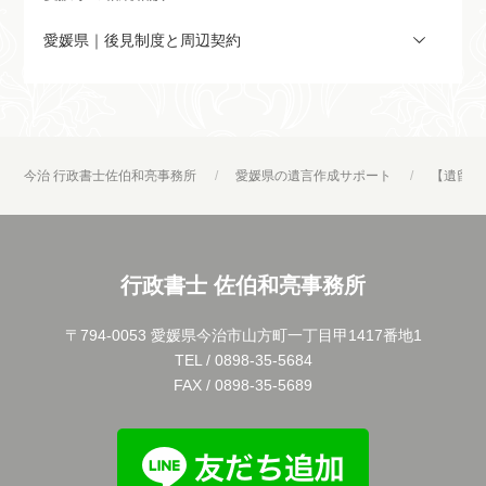
愛媛県｜後見制度と周辺契約
今治 行政書士佐伯和亮事務所
愛媛県の遺言作成サポート
【遺留分
行政書士 佐伯和亮事務所
〒794-0053 愛媛県今治市山方町一丁目甲1417番地1
TEL / 0898-35-5684
FAX / 0898-35-5689