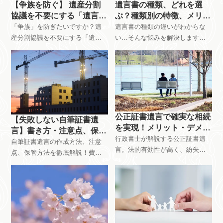
【争族を防ぐ】 遺産分割
遺言書の種類、どれを選
協議を不要にする「遺言
ぶ？種類別の特徴、メリッ
書」の基礎知識
ト・デメリットを比較
「争族」を防ぎたいですか？遺
遺言書の種類の違いがわからな
産分割協議を不要にする「遺言
い…そんな悩みを解決します！
書」の基礎知識を解説します。
自筆証書遺言、公正証書遺言、
遺言書の種類、メリット・デメ
秘密証書遺言の特徴、メリッ
リット、作成方法などを分かり
ト・デメリットをわかりやすく
やすく説明し、あなたの大切な
解説。遺言書作成の第一歩を踏
想いを未来につなぐお手伝いを
み出しましょう。
します。相続トラブルを未然に
防ぎ、安心して未来を託せる遺
公正証書遺言で確実な相続
【失敗しない自筆証書遺
言書作成を検討してみません
を実現！メリット・デメリ
言】書き方・注意点、保管
か？
ットを解説
行政書士が解説する公正証書遺
方法まで解説
自筆証書遺言の作成方法、注意
言。法的有効性が高く、紛失・
点、保管方法を徹底解説！費用0
改ざんの心配がない公正証書遺
円で手軽に作成できる自筆証書
言は、相続トラブルを防ぎ、大
遺言ですが、形式不備や紛失の
切な想いを確実に伝えるための
リスクがあります。この記事で
有効な手段です。メリット・デ
は、行政書士が、失敗しない自
メリットを分かりやすく解説し
筆証書遺言の作成方法、注意
ます。相続対策にお悩みの方は
点、保管方法まで詳しく解説し