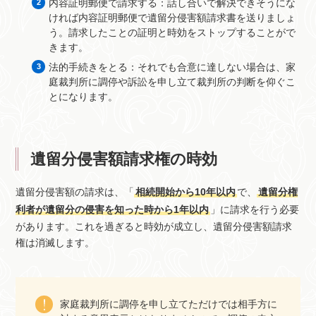
内容証明郵便で請求する：話し合いで解決できそうにな
ければ内容証明郵便で遺留分侵害額請求書を送りましょ
う。請求したことの証明と時効をストップすることがで
きます。
法的手続きをとる：それでも合意に達しない場合は、家
庭裁判所に調停や訴訟を申し立て裁判所の判断を仰ぐこ
とになります。
遺留分侵害額請求権の時効
遺留分侵害額の請求は、「
相続開始から10年以内
で、
遺留分権
利者が遺留分の侵害を知った時から1年以内
」に請求を行う必要
があります。これを過ぎると時効が成立し、遺留分侵害額請求
権は消滅します。
家庭裁判所に調停を申し立てただけでは相手方に