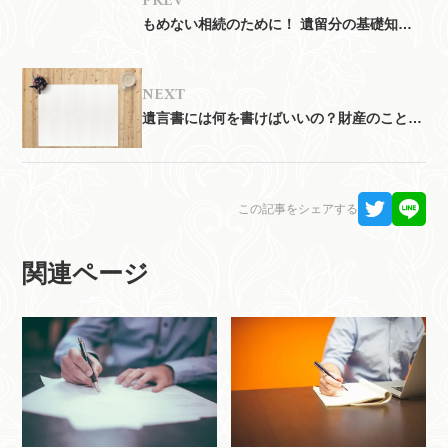
もめない相続のために！ 遺留分の基礎知識
と注意点
次
遺言書には何を書けばいいの？財産のこと、
家族へのメッセージ…
この記事をシェアする
関連ページ