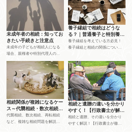
踏まえて分かりやすく解説して
策、注意点などをわかりやすく
います。愛媛県今治市の相続相
解説します。愛媛県今治市で相
談は行政書士佐伯和亮事務所ま
続のご相談なら、行政書士佐伯
で。
和亮事務所へ。
養子縁組で相続はどうな
未成年者の相続：知ってお
る？｜普通養子と特別養子
きたい手続きと注意点
の違い、相続税、手続きを
養子縁組を考えている方必見！
未成年の子どもが相続人になる
解説
養子縁組と相続の関係につい
場合、親権者や特別代理人の選
て、分かりやすく解説、養子縁
任など、通常の相続手続きに加
組に関する疑問を解消し、最適
えて特別な配慮が必要です。特
な選択をサポートします。愛媛
別代理人の必要性や選任方法な
県今治市で相続の相談は、行政
ど、未成年者の相続手続きを詳
書士佐伯和亮事務所まで、お気
しく解説し、未成年者の相続手
軽に無料相談をご利用くださ
続きをスムーズに進めるお手伝
い。
いをします。
相続関係が複雑になるケー
相続と遺贈の違いを分かり
ス～代襲相続・数次相続・
やすく！【行政書士が解
再転相続～
代襲相続、数次相続、再転相続
説】
相続と遺贈、その違いを分かり
など、複雑な相続問題を解説。
やすく解説！【行政書士が徹底
それぞれのケースにおける定義
解説】遺言書、相続との違い、