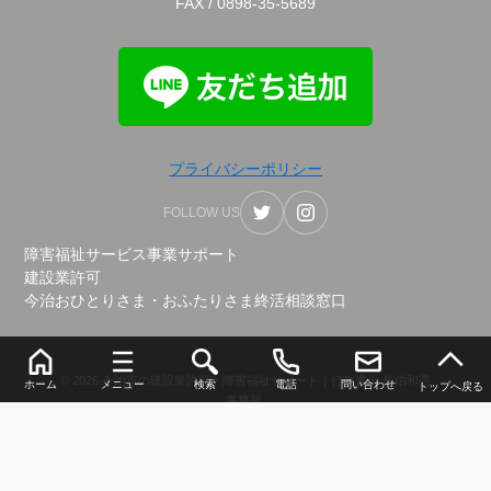
FAX / 0898-35-5689
プライバシーポリシー
FOLLOW US
障害福祉サービス事業サポート
建設業許可
今治おひとりさま・おふたりさま終活相談窓口
© 2026 今治市の建設業許可・障害福祉サポート｜行政書士 佐伯和亮
ホーム
メニュー
検索
電話
問い合わせ
トップへ戻る
事務所.