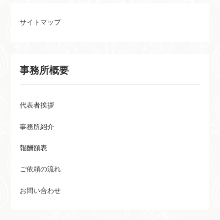
や発生条件、注意点などを具体
包括遺贈と特定遺贈の種類、手
例を交えてわかりやすく説明し
続きまで、行政書士が丁寧に解
サイトマップ
ます。相続トラブルを予防し、
説。相続に関する相談はお気軽
円滑な相続手続きを実現するた
に今治市の行政書士佐伯和亮事
めに、ぜひご一読ください。
務所にお問い合わせください。
まずは無料相談を！
事務所概要
代表者挨拶
事務所紹介
報酬額表
ご依頼の流れ
お問い合わせ