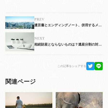
前
遺言書とエンディングノート、併用するメリ
ットとは？
次
相続財産とならないものは？遺産分割の対象
外となる財産を解説
この記事をシェアする
関連ページ