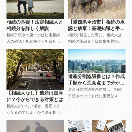
相続の基礎！法定相続人と
【愛媛県今治市】相続の承
相続分を詳しく解説
認と放棄：基礎知識と手続
きをわかりやすく解説
相続手続きの第一歩は法定相続
相続が発生した際に、相続人は
人の確認！相続順位と相続分で
相続の承認または放棄を選択す
揉めないための基礎知識を、今
る必要があります。単純承認・
治市の行政書士がわかりやすく
相続放棄・限定承認の違い、手
解説。相続人の確定方法など、
続き、注意点などをわかりやす
相続手続きに必要な情報が満載
く解説します。愛媛県今治市で
です。愛媛県今治市で相続のご
相続に関するお悩みは、行政書
遺産分割協議書とは？作成
相談なら、行政書士佐伯和亮事
士佐伯和亮事務所へご相談くだ
手順から注意点まで分かり
務所へ。
さい。
やすく解説
遺産分割協議書の作成は、相続
【相続人なし】遺産は国庫
手続きの中でも特に重要なステ
に？今からできる対策とは
ップです。 相続が発生した際、
相続人がいない場合、遺産はど
遺産をどのように分けるかを決
うなるのでしょうか？法定相続
める遺産分割協議。その内容を
人がいない、相続放棄、欠格・
まとめた遺産分割協議書の作成
廃除など、相続人がいない場合
方法について、具体的な手順を
の財産の行方と今からできる対